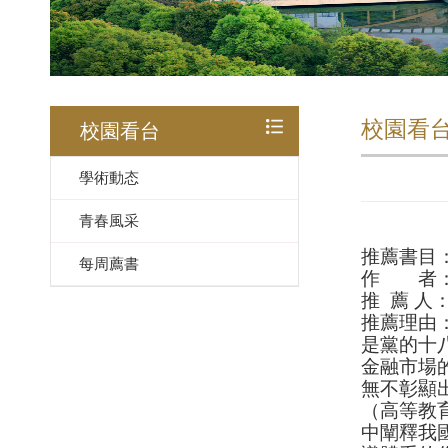
校園看
校園看台
學術動态
青春風采
推薦書目
每周薦書
作 者：
推 薦 
推薦理由
是黨的十
金融市場
無不彰顯
（高等教
中闡釋我