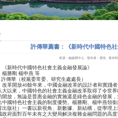
台
許傳華薦書：《新時代中國特色社
來源：融媒體中心
發布者：晁悅
發布時間
：《新時代中國特色社會主義金融發展論》
楊勝剛 楊申燕 等
人：許傳華（校黨委常委、研究生處處長）
：改革開放40餘年來，中國金融改革的設計者和實踐
八大以來，中國特色的社會主義金融改革取得了令世界
的開放，無論是普惠金融的實施還是綠色金融的發展，
出中國特色社會主義的制度優勢。楊勝剛、楊申燕領銜
育出版社）一書以新視角、新數據、新結構，從學理上
國政府面對百年未有之大變局解決複雜金融問題的高度