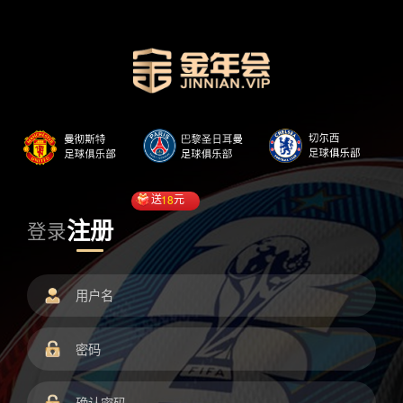
送
18
元
注册
登录